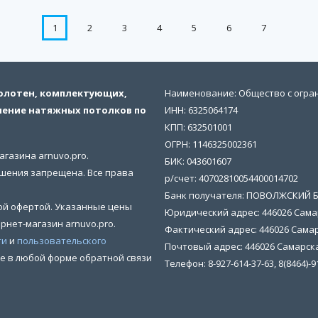
1
2
3
4
5
6
7
полотен, комплектующих,
Наименование: Общество с огра
ление натяжных потолков по
ИНН: 6325064174
КПП: 632501001
ОГРН: 1146325002361
агазина arnuvo.pro.
БИК: 043601607
ешения запрещена. Все права
р/счет: 40702810054400014702
Банк получателя: ПОВОЛЖСКИЙ 
ной офертой. Указанные цены
Юридический адрес: 446026 Самар
рнет-магазин arnuvo.pro.
Фактический адрес: 446026 Самар
ти
и
пользовательского
Почтовый адрес: 446026 Самарска
ые в любой форме обратной связи
Телефон: 8-927-614-37-63, 8(8464)-9