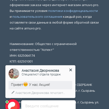
оформлении заказа через интернет-магазин arnuvo.pro.
Вы принимаете условия
политики конфиденциальности
и
пользовательского соглашения
каждый раз, когда
оставляете свои данные в любой форме обратной связи
на сайте arnuvo.pro.
Наименование: Общество с ограниченной
ответственностью "Аспект"
ИНН: 6325064174
КПП: 632501001
ОГРН: 1146325002361
Анастасия Дворникова
БИК: 043601607
Специалист отдела продаж
р/счет: 40702810054400014702
Привет
У нас Акция!
Банк получателя: ПОВОЛЖСКИЙ БАНК ПАО СБЕРБАНК
Юридический адрес: 446026 Самарская обл. г. Сызрань
Анастасия Дворникова
печатает...
ул. Обороны 1
Фактический адрес: 446026 Самарская обл. г. Сызрань ул.
Введите сообщение
Обороны 1