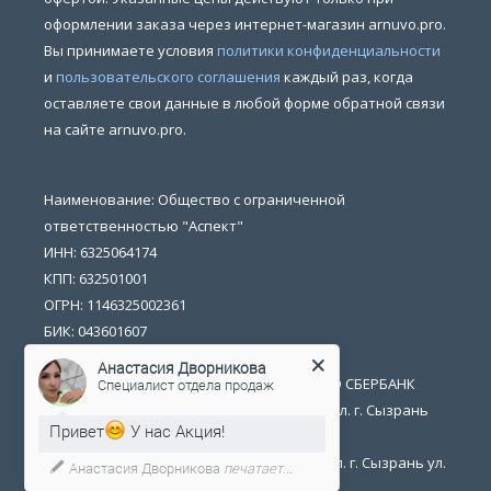
оформлении заказа через интернет-магазин arnuvo.pro.
Вы принимаете условия
политики конфиденциальности
и
пользовательского соглашения
каждый раз, когда
оставляете свои данные в любой форме обратной связи
на сайте arnuvo.pro.
Наименование: Общество с ограниченной
ответственностью "Аспект"
ИНН: 6325064174
КПП: 632501001
ОГРН: 1146325002361
БИК: 043601607
р/счет: 40702810054400014702
Анастасия Дворникова
Банк получателя: ПОВОЛЖСКИЙ БАНК ПАО СБЕРБАНК
Специалист отдела продаж
Юридический адрес: 446026 Самарская обл. г. Сызрань
Привет
У нас Акция!
ул. Обороны 1
Фактический адрес: 446026 Самарская обл. г. Сызрань ул.
Анастасия Дворникова
печатает...
Обороны 1