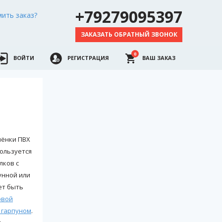
+79279095397
ить заказ?
ЗАКАЗАТЬ ОБРАТНЫЙ ЗВОНОК
0
ВОЙТИ
РЕГИСТРАЦИЯ
ВАШ ЗАКАЗ
лёнки ПВХ
пользуется
лков с
унной или
ет быть
овой
 гарпуном
.