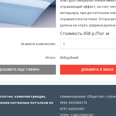
Фактура глянцевой пленки имее
отражающий эффект, за счет чег
интерьера, при достаточном ос
отражается в потолке. Отпускает
рулона на отрез. Ширина рулона 
Стоимость
658
р./
Пог. м
Укажите количество:
Итого:
658
рублей
ДОБАВИТЬ ЕЩЕ ТОВАРЫ
ДОБАВИТЬ В ЗАКАЗ
полотен, комплектующих,
Наименование: Общество с огра
ление натяжных потолков по
ИНН: 6325064174
КПП: 632501001
ОГРН: 1146325002361