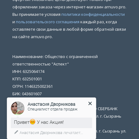
оформлении заказа через интернет-магазин arnuvo.pro.
Вы принимаете условия
политики конфиденциальности
и
пользовательского соглашения
каждый раз, когда
оставляете свои данные в любой форме обратной связи
на сайте arnuvo.pro.
Наименование: Общество с ограниченной
ответственностью "Аспект"
ИНН: 6325064174
КПП: 632501001
ОГРН: 1146325002361
БИК: 043601607
р/счет: 40702810054400014702
Анастасия Дворникова
Банк получателя: ПОВОЛЖСКИЙ БАНК ПАО СБЕРБАНК
Специалист отдела продаж
Юридический адрес: 446026 Самарская обл. г. Сызрань
Привет
У нас Акция!
ул. Обороны 1
Фактический адрес: 446026 Самарская обл. г. Сызрань ул.
Анастасия Дворникова
печатает...
Обороны 1