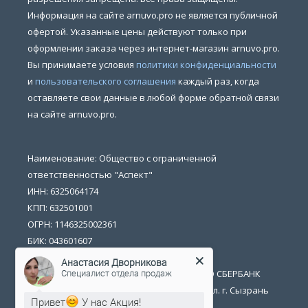
Информация на сайте arnuvo.pro не является публичной
офертой. Указанные цены действуют только при
оформлении заказа через интернет-магазин arnuvo.pro.
Вы принимаете условия
политики конфиденциальности
и
пользовательского соглашения
каждый раз, когда
оставляете свои данные в любой форме обратной связи
на сайте arnuvo.pro.
Наименование: Общество с ограниченной
ответственностью "Аспект"
ИНН: 6325064174
КПП: 632501001
ОГРН: 1146325002361
БИК: 043601607
р/счет: 40702810054400014702
Анастасия Дворникова
Специалист отдела продаж
Банк получателя: ПОВОЛЖСКИЙ БАНК ПАО СБЕРБАНК
Юридический адрес: 446026 Самарская обл. г. Сызрань
Привет
У нас Акция!
ул. Обороны 1