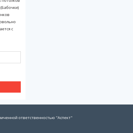
х потолков
 (Бабочки)
унков
довольно
ается с
ниченной ответственностью "Аспект"