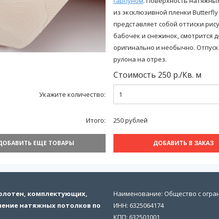
гарпуном
. Поверхность натяжны
из эксклюзивной пленки Butterfly
представляет собой оттиски рис
бабочек и снежинок, смотрится 
оригинально и необычно. Отпуск
рулона на отрез.
Стоимость
250
р./
Кв. м
Укажите количество:
Итого:
250
рублей
ДОБАВИТЬ ЕЩЕ ТОВАРЫ
ДОБАВИТЬ В ЗАКАЗ
полотен, комплектующих,
Наименование: Общество с огра
ление натяжных потолков по
ИНН: 6325064174
КПП: 632501001