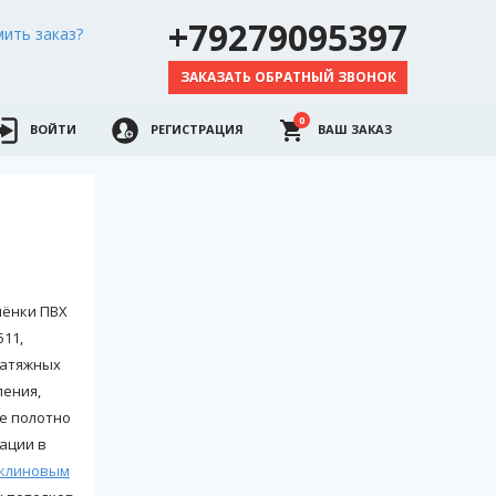
+79279095397
ить заказ?
ЗАКАЗАТЬ ОБРАТНЫЙ ЗВОНОК
0
ВОЙТИ
РЕГИСТРАЦИЯ
ВАШ ЗАКАЗ
лёнки ПВХ
511,
натяжных
ления,
е полотно
ации в
клиновым